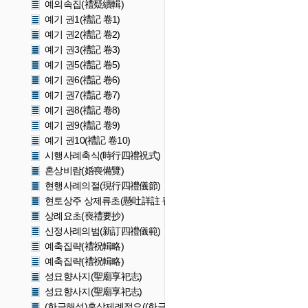
예의속집(禮疑續輯)
예기 권1(禮記 卷1)
예기 권2(禮記 卷2)
예기 권3(禮記 卷3)
예기 권5(禮記 卷5)
예기 권6(禮記 卷6)
예기 권7(禮記 卷7)
예기 권8(禮記 卷8)
예기 권9(禮記 卷9)
예기 권10(禮記 卷10)
시행사례축식(時行四禮祝式)
혼상비람(婚喪備覽)
현행사례의절(現行四禮儀節)
현토상주 상제류초(懸吐詳註 喪祭類抄)
상례요초(喪禮要抄)
신정사례의범(新訂四禮儀範)
예축집략(禮祝輯略)
예축집략(禮祝輯略)
성묘향사지(聖廟享祀志)
성묘향사지(聖廟享祀志)
(한글해석)혼상제례절요((한글해석)婚喪祭禮節要)