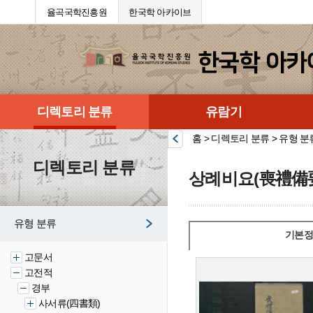
율곡국학진흥원
한국학 아카이브
디렉토리 분류
유람기
홈 > 디렉토리 분류 > 유형 분
디렉토리 분류
상례비요(喪禮備
유형 분류
기본정
고문서
고전적
경부
사서류(四書類)