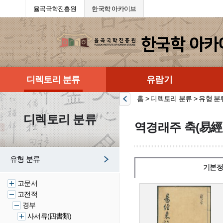
율곡국학진흥원
한국학 아카이브
디렉토리 분류
유람기
홈 > 디렉토리 분류 > 유형 분
디렉토리 분류
역경래주 축(易經
유형 분류
기본정
고문서
고전적
경부
사서류(四書類)