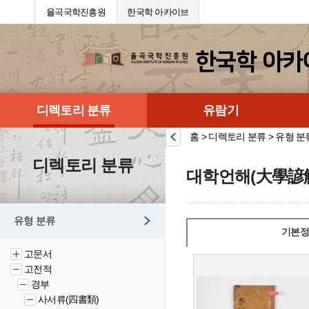
율곡국학진흥원
한국학 아카이브
디렉토리 분류
유람기
홈 > 디렉토리 분류 > 유형 분
디렉토리 분류
대학언해(大學諺
유형 분류
기본정
고문서
고전적
경부
사서류(四書類)