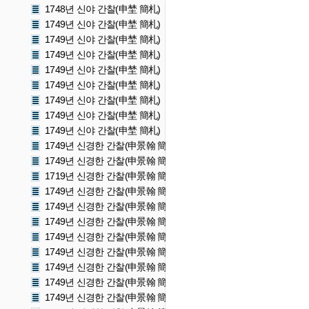
1748년 신야 간찰(申埜 簡札)
1749년 신야 간찰(申埜 簡札)
1749년 신야 간찰(申埜 簡札)
1749년 신야 간찰(申埜 簡札)
1749년 신야 간찰(申埜 簡札)
1749년 신야 간찰(申埜 簡札)
1749년 신야 간찰(申埜 簡札)
1749년 신야 간찰(申埜 簡札)
1749년 신야 간찰(申埜 簡札)
1749년 신경한 간찰(申景翰 簡札)
1749년 신경한 간찰(申景翰 簡札)
1719년 신경한 간찰(申景翰 簡札)
1749년 신경한 간찰(申景翰 簡札)
1749년 신경한 간찰(申景翰 簡札)
1749년 신경한 간찰(申景翰 簡札)
1749년 신경한 간찰(申景翰 簡札)
1749년 신경한 간찰(申景翰 簡札)
1749년 신경한 간찰(申景翰 簡札)
1749년 신경한 간찰(申景翰 簡札)
1749년 신경한 간찰(申景翰 簡札)