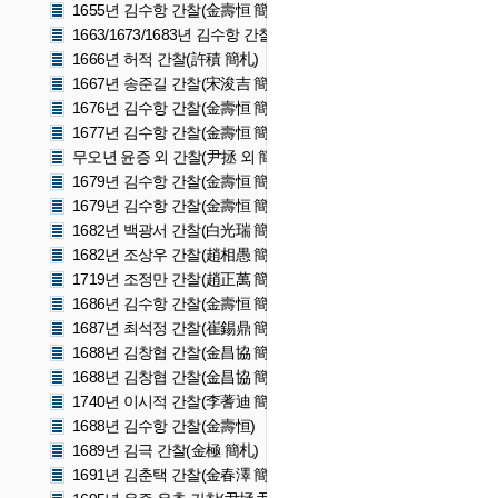
1655년 김수항 간찰(金壽恒 簡札)
1663/1673/1683년 김수항 간찰(金壽恒 簡札)
1666년 허적 간찰(許積 簡札)
1667년 송준길 간찰(宋浚吉 簡札)
1676년 김수항 간찰(金壽恒 簡札)
1677년 김수항 간찰(金壽恒 簡札)
무오년 윤증 외 간찰(尹拯 외 簡札)
1679년 김수항 간찰(金壽恒 簡札)
1679년 김수항 간찰(金壽恒 簡札)
1682년 백광서 간찰(白光瑞 簡札)
1682년 조상우 간찰(趙相愚 簡札)
1719년 조정만 간찰(趙正萬 簡札)
1686년 김수항 간찰(金壽恒 簡札)
1687년 최석정 간찰(崔錫鼎 簡札)
1688년 김창협 간찰(金昌協 簡札)
1688년 김창협 간찰(金昌協 簡札)
1740년 이시적 간찰(李蓍迪 簡札)
1688년 김수항 간찰(金壽恒)
1689년 김극 간찰(金極 簡札)
1691년 김춘택 간찰(金春澤 簡札)