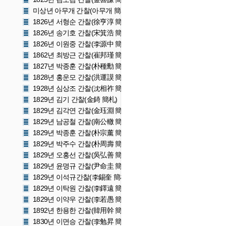
미상년 아무개 간찰(아무개 簡札)
1826년 서형순 간찰(徐亨淳 簡札)
1826년 송기호 간찰(宋箕浩 簡札)
1826년 이원중 간찰(李源中 簡札)
1862년 최방근 간찰(崔邦瑾 簡札)
1827년 박종훈 간찰(朴種勳 簡札)
1828년 홍운모 간찰(洪運謨 簡札)
1928년 심상조 간찰(沈相祚 簡札)
1829년 김기 간찰(金錡 簡札)
1829년 김각연 간찰(金珏淵 簡札)
1829년 남공철 간찰(南公轍 簡札)
1829년 박종훈 간찰(朴宗薰 簡札)
1829년 박주수 간찰(朴周壽 簡札)
1829년 오홍선 간찰(吳弘善 簡札)
1829년 윤명규 간찰(尹命圭 簡札)
1829년 이석규간찰(李錫奎 簡札)
1829년 이탁원 간찰(李鐸遠 簡札)
1829년 이약우 간찰(李若愚 簡札)
1892년 한용한 간찰(韓用幹 簡札)
1830년 이면승 간찰(李勉昇 簡札)