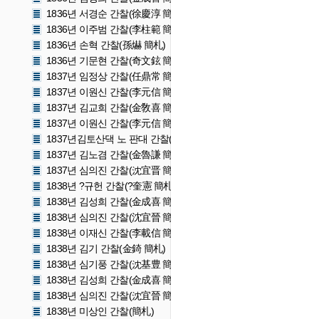
1836년 서경순 간찰(徐慶淳 簡札)
1836년 이주범 간찰(李柱範 簡札)
1836년 손혁 간찰(孫爀 簡札)
1836년 기문현 간찰(奇文鉉 簡札)
1837년 임정상 간찰(任鼎常 簡札)
1837년 이원신 간찰(李元信 簡札)
1837년 김교희 간찰(金敎喜 簡札)
1837년 이원신 간찰(李元信 簡札)
1837년김토산댁 노 판대 간찰(金兎山宅奴判大 簡札)
1837년 김노겸 간찰(金魯謙 簡札)
1837년 심의진 간찰(沈宜晋 簡札)
1838년 ?규헌 간찰(?奎憲 簡札)
1838년 김성희 간찰(金成喜 簡札)
1838년 심의진 간찰(沈宜晉 簡札)
1838년 이재신 간찰(李載信 簡札)
1838년 김기 간찰(金錡 簡札)
1838년 심기풍 간찰(沈基豊 簡札)
1838년 김성희 간찰(金成喜 簡札)
1838년 심의진 간찰(沈宜晉 簡札)
1838년 미상인 간찰(簡札)