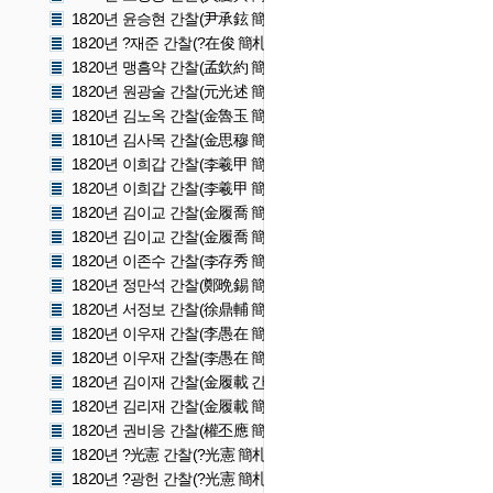
1820년 윤승현 간찰(尹承鉉 簡札)
1820년 ?재준 간찰(?在俊 簡札)
1820년 맹흠약 간찰(孟欽約 簡札)
1820년 원광술 간찰(元光述 簡札)
1820년 김노옥 간찰(金魯玉 簡札)
1810년 김사목 간찰(金思穆 簡札)
1820년 이희갑 간찰(李羲甲 簡札)
1820년 이희갑 간찰(李羲甲 簡札)
1820년 김이교 간찰(金履喬 簡札)
1820년 김이교 간찰(金履喬 簡札)
1820년 이존수 간찰(李存秀 簡札)
1820년 정만석 간찰(鄭晩錫 簡札)
1820년 서정보 간찰(徐鼎輔 簡札)
1820년 이우재 간찰(李愚在 簡札)
1820년 이우재 간찰(李愚在 簡札)
1820년 김이재 간찰(金履載 간찰)
1820년 김리재 간찰(金履載 簡札)
1820년 권비응 간찰(權丕應 簡札)
1820년 ?光憲 간찰(?光憲 簡札)
1820년 ?광헌 간찰(?光憲 簡札)