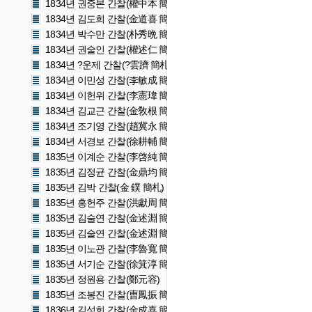
1834년 권중본 간찰(權中本 簡札)
1834년 김도희 간찰(金道喜 簡札)
1834년 박수만 간찰(朴秀晩 簡札)
1834년 권술인 간찰(權述仁 簡札)
1834년 ?운제 간찰(?雲躋 簡札)
1834년 이민성 간찰(李敏成 簡札)
1834년 이헌위 간찰(李憲瑋 簡札)
1834년 김교근 간찰(金敎根 簡札)
1834년 조기영 간찰(趙冀永 簡札)
1834년 서경보 간찰(徐耕輔 簡札)
1835년 이계순 간찰(李啓純 簡札)
1835년 김정균 간찰(金鼎均 簡札)
1835년 김박 간찰(金 鏷 簡札)
1835년 홍헌주 간찰(洪獻周 簡札)
1835년 김술연 간찰(金述淵 簡札)
1835년 김술연 간찰(金述淵 簡札)
1835년 이노관 간찰(李魯寬 簡札)
1835년 서기순 간찰(徐箕淳 簡札)
1835년 정원용 간찰(鄭元容)
1835년 조봉진 간찰(曺鳳振 簡札)
1836년 김성희 간찰(金成喜 簡札)