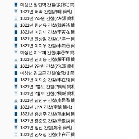
미상년 장현택 간찰(張鉉宅 簡札)
1821년 허속 간찰(許㬘 簡札)
1821년 ?좌원 간찰(?左源 簡札)
1821년 한선유 간찰(韓善裕 簡札)
1821년 이인재 간찰(李寅在 簡札)
1821년 윤상일 간찰(尹庠一 簡札)
1821년 이지우 간찰(李知愚 簡札)
미상년 이우재 간찰(李愚在 簡札)
1821년 권비응 간찰(權丕應 簡札)
1821년 ?광헌 간찰(?光憲 簡札)
미상년 김교근 간찰(金敎根 簡札)
1821년 이재순 간찰(李在純 簡札)
1821년 ?흥보 간찰(?興輔 簡札)
1821년 ?흥보 간찰(?興輔 簡札)
1821년 남인구 간찰(南麟耈 簡札)
1821년 남려 간찰(南鑢 簡札)
1821년 홍병주 간찰(洪秉周 簡札)
1821년 홍준모 간찰(洪俊謨 簡札)
1821년 정선 간찰(鄭㵛 簡札)
1821년 신재정 간찰(申在正 簡札)