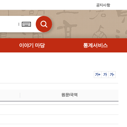
공지사항
이야기 마당
통계서비스
가+
가
가-
원문/국역