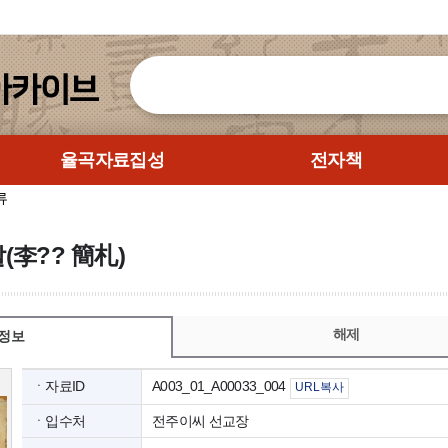
율곡자료집성
전자책
류
찰(李?? 簡札)
해제
정보
ㆍ자료ID
A003_01_A00033_004
URL복사
ㆍ입수처
전주이씨 선교장