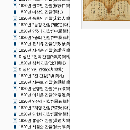
1820년 권교인 간찰(權敎仁 簡札)
1820년 미상인 간찰(簡札)
1820년 송흠인 간찰(宋欽人 簡札)
1820년 ?능정 간찰(?能定 簡札)
1820년 ?중리 간찰(?中履 簡札)
1820년 ?중리 간찰(?中履 簡札)
1820년 윤치유 간찰(尹致猷 簡札)
1820년 서겸순 간찰(徐謙淳 簡札)
미상년 ?진익 간찰(?鎭翼 簡札)
1820년 심혁 간찰(沈𨩌 簡札)
미상년 ?전 간찰(?㙉 簡札)
1820년 ?전 간찰(?㙉 簡札)
1820년 서봉보 간찰(徐鳳輔 簡札)
1820년 윤행철 간찰(尹行澈 簡札)
1820년 이희온 간찰(李羲溫 簡札)
1820년 ?주명 간찰(?周命 簡札)
1820년 ?계영 간찰(?啓榮 簡札)
1820년 ?리회 간찰(?履會 簡札)
1820년 홍종대 간찰(洪鐘大 簡札)
1820년 서원순 간찰(徐元淳 簡札)