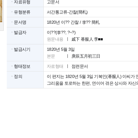
ㆍ자료유형
고문서
ㆍ유형분류
서간통고류-간찰(簡札)
ㆍ문서명
1820년 이?? 간찰 / 李?? 簡札
ㆍ발급자
이??(李??, ?~?)
원문내용
戚下 朞服人 李■■
ㆍ발급시기
1820년 5월 3일
본문
庚辰五月初三日
ㆍ형태정보
자료형태
점련문서
ㆍ정의
이 편지는 1820년 5월 3일 기복인(朞服人) 이씨
그리움을 토로하는 한편, 연이어 겪은 상사와 자신의