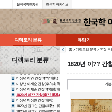
1820년 이우재 간찰(李愚在 簡札)
율곡국학진흥원
한국학 아카이브
1820년 이우재 간찰(李愚在 簡札)
1820년 김이재 간찰(金履載 간찰)
1820년 김리재 간찰(金履載 簡札)
1820년 권비응 간찰(權丕應 簡札)
1820년 ?光憲 간찰(?光憲 簡札)
1820년 ?광헌 간찰(?光憲 簡札)
디렉토리 분류
유람기
1820년 이희준 간찰(李羲準 簡札)
1820년 김상휴 간찰(金相休 簡札)
홈 > 디렉토리 분류 > 유형 분
미상년 김겸 간찰(金鎌 簡札)
1820년 김후 간찰(金𨩿 簡札)
디렉토리 분류
1820년 이희조 간찰(李羲肇 簡札)
1820년 이?? 간
미상년 ?재? 간찰(?在? 簡札)
미상년 신? 간찰(申? 簡札)
미상년 이?? 간찰(李?? 簡札)
미상년 이재순 간찰(李在純 簡札)
기본
미상년 이재순 간찰(李在純 簡札)
1820년 이?? 간찰(李?? 簡札)
미상년 미상인 간찰(簡札)
1820년 권교인 간찰(權敎仁 簡札)
1820년 권교인 간찰(權敎仁 簡札)