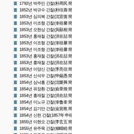
1792년 박주민 간찰(朴周民 簡札)
1852년 박규수 간찰(朴珪壽 簡札)
1853년 심의복 간찰(沈宜復 簡札)
1853년 이조형 간찰(李祖馨 簡札)
1853년 오현상 간찰(吳顯相 簡札)
1853년 홍재철 간찰(洪在喆 簡札)
1853년 이조형 간찰(李祖馨 簡札)
1853년 이조형 간찰(李祖馨 簡札)
1853년 홍재철 간찰(洪在喆 簡札)
1853년 홍재철 간찰(洪在喆 簡札)
1853년 이양신 간찰(李亮信 簡札)
1853년 신석우 간찰(申錫愚 簡札)
1854년 심낙흥 간찰(沈樂興 簡札)
1854년 유장환 간찰(俞章煥 簡札)
1854년 홍재철 간찰(洪在喆 簡札)
1854년 이노규 간찰(李魯奎 簡札)
1854년 김기만 간찰(金箕晩 簡札)
1854년 신헌 간찰(1857年 申櫶 簡札)
1855년 이현오 간찰(李玄五 簡札)
1855년 유주목 간찰(柳疇睦 簡札)