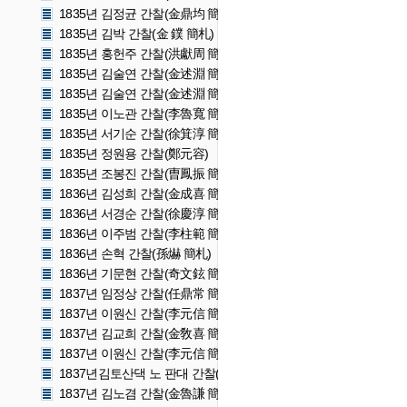
1835년 김정균 간찰(金鼎均 簡札)
1835년 김박 간찰(金 鏷 簡札)
1835년 홍헌주 간찰(洪獻周 簡札)
1835년 김술연 간찰(金述淵 簡札)
1835년 김술연 간찰(金述淵 簡札)
1835년 이노관 간찰(李魯寬 簡札)
1835년 서기순 간찰(徐箕淳 簡札)
1835년 정원용 간찰(鄭元容)
1835년 조봉진 간찰(曺鳳振 簡札)
1836년 김성희 간찰(金成喜 簡札)
1836년 서경순 간찰(徐慶淳 簡札)
1836년 이주범 간찰(李柱範 簡札)
1836년 손혁 간찰(孫爀 簡札)
1836년 기문현 간찰(奇文鉉 簡札)
1837년 임정상 간찰(任鼎常 簡札)
1837년 이원신 간찰(李元信 簡札)
1837년 김교희 간찰(金敎喜 簡札)
1837년 이원신 간찰(李元信 簡札)
1837년김토산댁 노 판대 간찰(金兎山宅奴判大 簡札)
1837년 김노겸 간찰(金魯謙 簡札)