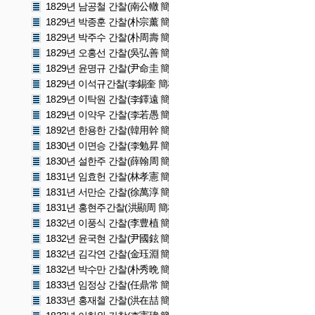
1829년 남공철 간찰(南公轍 簡札)
1829년 박종훈 간찰(朴宗薰 簡札)
1829년 박주수 간찰(朴周壽 簡札)
1829년 오홍선 간찰(吳弘善 簡札)
1829년 윤명규 간찰(尹命圭 簡札)
1829년 이석규간찰(李錫奎 簡札)
1829년 이탁원 간찰(李鐸遠 簡札)
1829년 이약우 간찰(李若愚 簡札)
1892년 한용한 간찰(韓用幹 簡札)
1830년 이면승 간찰(李勉昇 簡札)
1830년 설한주 간찰(薛翰周 簡札)
1831년 임효헌 간찰(林孝憲 簡札)
1831년 서만순 간찰(徐萬淳 簡札)
1831년 홍현주간찰(洪顯周 簡札)
1832년 이풍식 간찰(李豊植 簡札)
1832년 윤국현 간찰(尹國鉉 簡札)
1832년 김각연 간찰(金珏淵 簡札)
1832년 박수만 간찰(朴秀晩 簡札)
1833년 임정상 간찰(任鼎常 簡札)
1833년 홍재철 간찰(洪在喆 簡札)