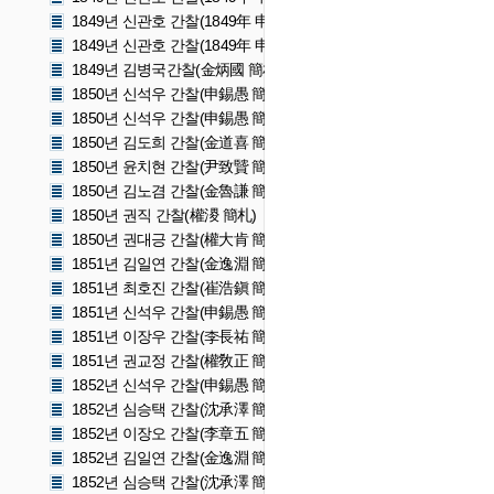
1849년 신관호 간찰(1849年 申觀浩 簡札)
1849년 신관호 간찰(1849年 申觀浩 簡札)
1849년 김병국간찰(金炳國 簡札)
1850년 신석우 간찰(申錫愚 簡札)
1850년 신석우 간찰(申錫愚 簡札)
1850년 김도희 간찰(金道喜 簡札)
1850년 윤치현 간찰(尹致贒 簡札)
1850년 김노겸 간찰(金魯謙 簡札)
1850년 권직 간찰(權溭 簡札)
1850년 권대긍 간찰(權大肯 簡札)
1851년 김일연 간찰(金逸淵 簡札)
1851년 최호진 간찰(崔浩鎭 簡札)
1851년 신석우 간찰(申錫愚 簡札)
1851년 이장우 간찰(李長祐 簡札)
1851년 권교정 간찰(權敎正 簡札)
1852년 신석우 간찰(申錫愚 簡札)
1852년 심승택 간찰(沈承澤 簡札)
1852년 이장오 간찰(李章五 簡札)
1852년 김일연 간찰(金逸淵 簡札)
1852년 심승택 간찰(沈承澤 簡札)