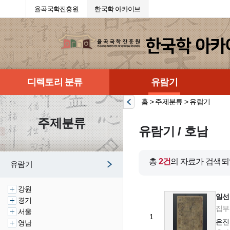
율곡국학진흥원
한국학 아카이브
디렉토리 분류
유람기
홈 > 주제분류 > 유람기
주제분류
유람기 / 호남
총
2건
의 자료가 검색되
유람기
강원
일선
경기
집부-
서울
1
은진
영남