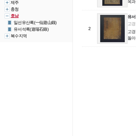
옥과,
제주
무주
충청
호남
유서
일선유산록(一仙遊山錄)
고경명
2
유서석록(遊瑞石錄)
고경
복수지역
돌아