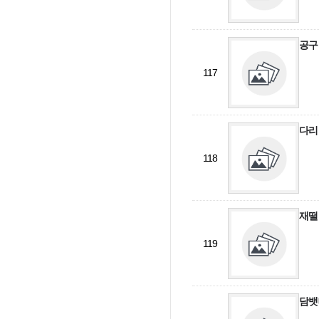
공구
117
다리
118
재떨
119
담뱃