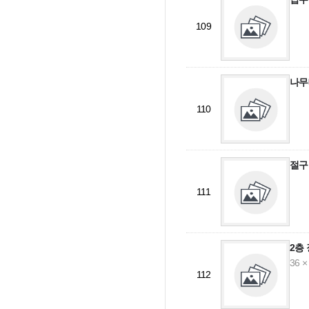
109
나무
110
절구
111
2층
36 ×
112