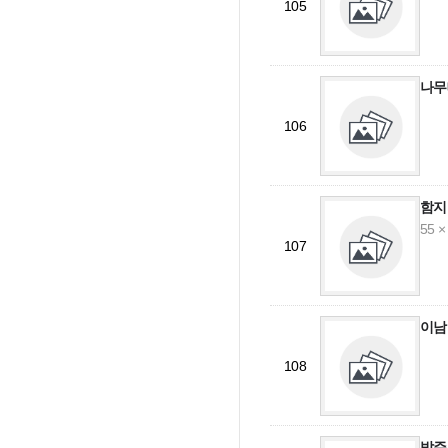
105
나무
106
함지
55 ×
107
이남
108
밥주