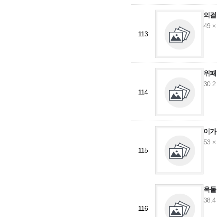
의걸
49 ×
113
위패
30.2
114
이가
53 ×
115
옥돌
38.4
116