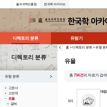
율곡국학진흥원
한국학 아카이브
디렉토리 분류
유람기
홈 > 디렉토리 분류 > 유형 분
디렉토리 분류
유물
총
734건
의 자료가 검
유형 분류
고문서
대접
고전적
유물
101
글씨