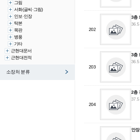
그림
서화(글씨·그림)
인보·인장
3층
탁본
36.5
202
목판
병풍
기타
근현대문서
3층
근현대전적
36.5
203
소장처 분류
2층
37.5
204
안장