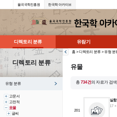
율곡국학진흥원
한국학 아카이브
디렉토리 분류
유람기
홈 > 디렉토리 분류 > 유형 분
디렉토리 분류
유물
총
734건
의 자료가 검
유형 분류
고문서
실함
고전적
17 ×
유물
201
글씨