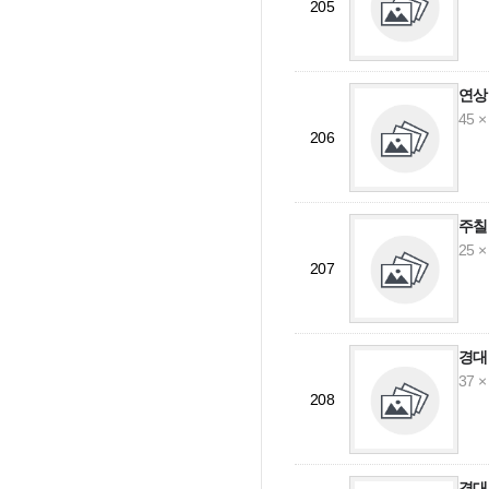
205
연상
45 ×
206
주칠
25 ×
207
경대
37 ×
208
경대