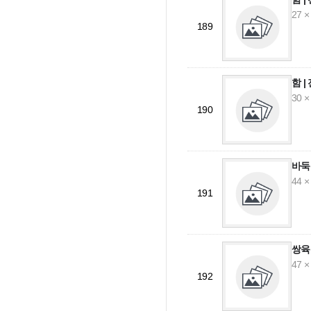
27 ×
189
함 
30 ×
190
바둑
44 ×
191
쌍육
47 ×
192