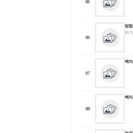
85
받침
40.3
86
백자
87
백자
88
놋쇠