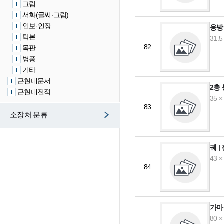
그림
서화(글씨·그림)
인보·인장
옹방
탁본
31.5
82
목판
병풍
기타
근현대문서
2층
근현대전적
35 ×
83
소장처 분류
궤 
43 ×
84
가마
80 ×