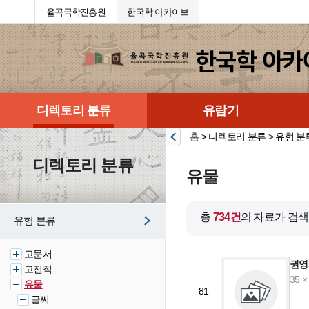
율곡국학진흥원
한국학 아카이브
디렉토리 분류
유람기
홈 > 디렉토리 분류 > 유형 분
디렉토리 분류
유물
총
734건
의 자료가 검
유형 분류
고문서
권영
고전적
35 ×
유물
81
글씨