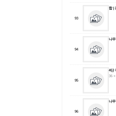
합 
93
나무
94
4단
36 ×
95
나무
96