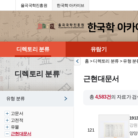
율곡국학진흥원
한국학 아카이브
디렉토리 분류
유람기
홈 > 디렉토리 분류 > 유형 분
디렉토리 분류
근현대문서
총
4,583건
의 자료가 
유형 분류
고문서
19
고전적
강원도
유물
121
양양
근현대문서