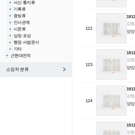
서신·통지류
기록류
증빙류
19
인사관계
강원도
122
시문류
양양
상장·포상
행정·사법문서
기타
19
근현대전적
강원도
123
양양
소장처 분류
19
강원도
124
양양
19
강원도