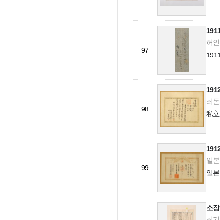
19
허인섭
97
19
19
최돈성
98
私立
19
일본적
99
일본
소장
최기식