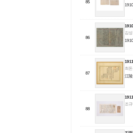
85
19
19
김성근
86
19
19
최돈성
87
江陵
19
조규대
88
지적