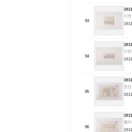
19
이헌규
93
19
19
이헌규
94
19
19
춘천군
95
19
19
황하근
96
19