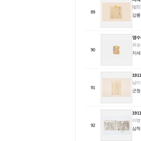
隆熙 5
89
강릉
영수
유승렬
90
지세
19
남이리
91
군청
19
이병옥
92
삼척