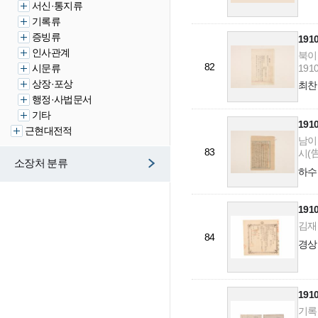
서신·통지류
기록류
증빙류
19
인사관계
북이
82
시문류
1910
상장·포상
최찬
행정·사법문서
기타
19
근현대전적
남이
83
시(告示
소장처 분류
하수
19
김재교
84
경상
19
기록류-