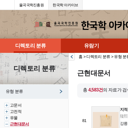
율곡국학진흥원
한국학 아카이브
디렉토리 분류
유람기
홈 > 디렉토리 분류 > 유형 분
디렉토리 분류
근현대문서
총
4,583건
의 자료가 
유형 분류
고문서
지적
고전적
隆熙 4
유물
81
강릉
근현대문서