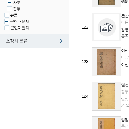
橋新
자부
집부
유물
완산
근현대문서
이돈의
122
근현대전적
강릉
흡곡
소장처 분류
18
農公
여산
미상(
123
여산
밀성
집부-
124
밀양
의 
강암유
홍정현