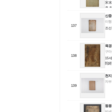
宋末
후 
觀記
신증
로,
이행,
137
조선
육경
구마라
138
15
陀經
元月
普賢
천지
자부-
139
동몽
박세무