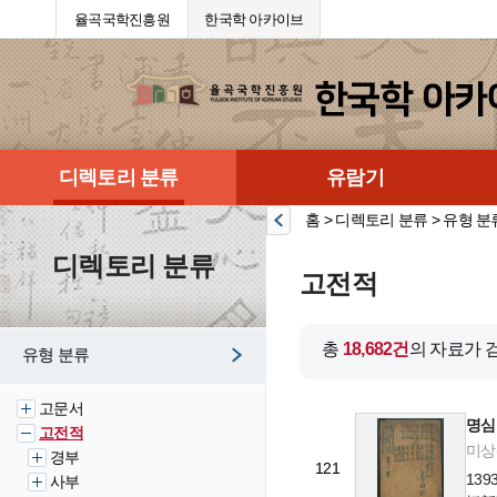
율곡국학진흥원
한국학 아카이브
디렉토리 분류
유람기
홈 > 디렉토리 분류 > 유형 분
디렉토리 분류
고전적
총
18,682건
의 자료가 
유형 분류
고문서
명심
고전적
미상(
경부
121
13
사부