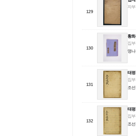
자부-
129
황화
집부-
130
명나
태평
집부-
131
조선
태평
집부-
132
조선