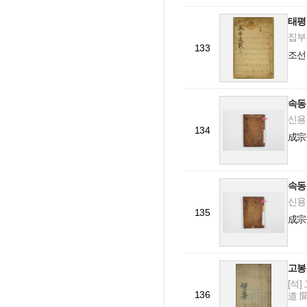
태평
집부-
133
조선
속동
신용개
134
成宗
속동
신용개
135
成宗
고봉
[석]
136
道 聞