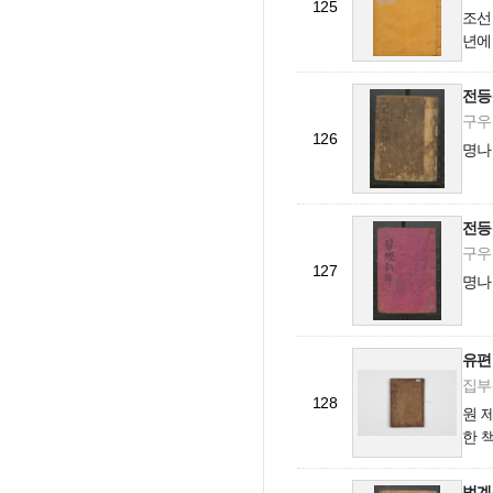
125
조선
년에
순(
전등
구우(
126
명나
전등
구우(
127
명나
유편
집부-
128
원 
한 책
법계