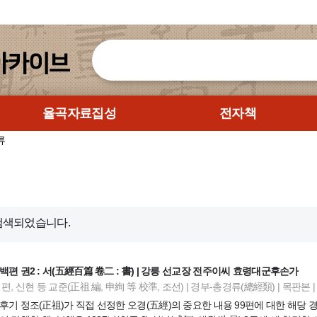
율곡자료집성
전자책
류
검색되었습니다.
백편 권2 : 서(五經百篇 卷二 : 書) | 강릉 선교장 전주이씨 효령대군후손가
편, 신현 등 교준(正祖 編, 申絢 等 校準, 조선) | 경부-총경류(總經類) | 목판본 | 內
후기 정조(正祖)가 직접 선정한 오경(五經)의 중요한 내용 99편에 대한 해당 