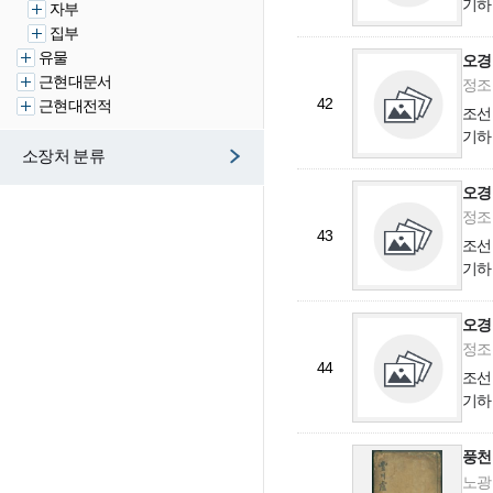
기하
자부
八年
집부
중요
유물
오경
年)
근현대문서
정조 
42
근현대전적
조선
기하
소장처 분류
八年
중요
오경
年)
정조 
43
조선
기하
八年
중요
오경
年)
정조 
44
조선
기하
八年
중요
풍천
年)
노광리