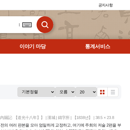
공지사항
이야기 마당
통계서비스
賜記: 【道光十八年】】 | 漢城 | 鑄字所 | 【1838년】 | 38.5 × 23.8
경전의 여러 판본을 모아 엄밀하게 교정하고, 여기에 주희의 저술 2편을 부