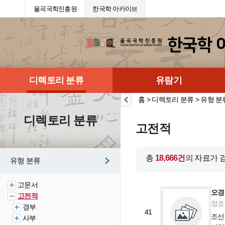
율곡국학진흥원
한국학 아카이브
디렉토리 분류
유람기
홈 > 디렉토리 분류 > 유형 분
디렉토리 분류
고전적
총
18,666건
의 자료가 
유형 분류
고문서
오경
고전적
정조 
경부
41
조선
사부