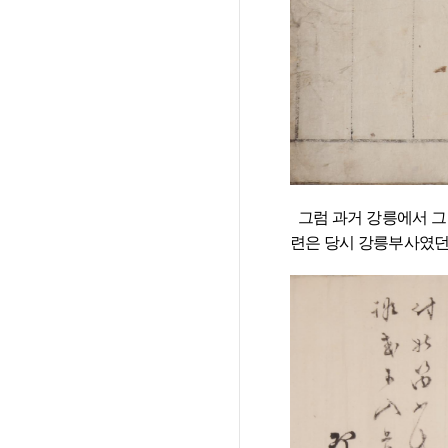
  그럼 과거 강릉에서 그러한 향약계는 언제 시작되었고, 누가 그 기틀을 마련하였는가? 물론 그 시작 시기는 1857년(철종 8)이고, 그 기틀의 마
련은 당시 강릉부사였던 류