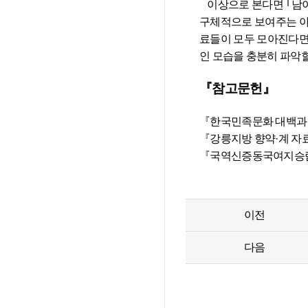
   이상으로 본다면 ｢남이리계 향약계 성첩｣은 19세기 후반 당시 강릉의 향약계가 강릉부사에 의해 면(面) 단위까지 결성·시행되었다는 사실을 
구체적으로 보여주는 아주
료들이 모두 모아진다면
인 모습을 충분히 파악할
『참고문헌』
『한국민족문화 대백과 사전』, 
『강릉지방 향약·계 자료』
『국역신증동국여지승람』44
이전
다음