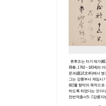
  류후조는 자가 재가(載可), 호가 매산(梅山)·낙파(洛坡)·영매(嶺梅), 본관이 풍산(豊山)이다. 류성룡(柳成龍, 1542∼1607)의 8대손으로 류심춘(柳
尋春, 1762∼1834)의
문과(庭試文科)에서 병과
그는 강릉부사 재임시기인
俗]’를 향약의 목적으로
하도록 하였다는 것이다
전번역총서5 : 󰡔강릉지방