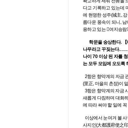
확고하게 세워 선善을 드
다고 기록하고 있는데 
에 현명한 성주(城主, 
름다운 풍속이 되니, 
용하고 있는 󰡔여지승람
      학문을 숭상한다. 【다박머리 아동 때부터 책을 끼고 스승을 따른다. 글 읽는 소리가 마을에 가득히 들리며, 게으름 부리는 자는 여럿이 함께 
나무라고 꾸짖는다.……
나이 70 이상 된 자를
  2항은 향약계의 자금 관리 규약이다. 즉, 관(강릉부)에서 나온 5냥과 각 계원이 수합(收合)한 10냥, 즉 총 15냥을 직월(直月, 향교의 간사)과 리정
(里正, 마을의 촌장)이 
  3항은 향약계의 자금 사용 규약이다. 즉, 이자 4냥 5전(연 30%) 중에서 3냥으로 봄과 가을에 강신(講信, 성원들이 한 자리에 모여 우의와 신의를 
새롭게 다짐하며 대화하는
에 따라 써야 할 일에 꼭
  이상에서 눈여겨 볼 사항은 남이리면 향약계가 강릉부사를 만나 결성된 것과 ｢남이리면 향약계 성책｣의 각 면에 강릉부사의 관인인 ‘대도호부
사지인(大都護府使之印)