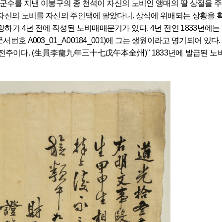
통천군수를 지낸 이봉구의 종 천석이 자신의 노비인 앵매의 딸 상절을 
자신의 노비를 자신의 주인댁에 팔았다니. 상식에 위배되는 상황을 확
망하기 4년 전에 작성된 노비매매문기가 있다. 4년 전인 1833년에는
번호 A003_01_A00184_001)에 그는 생원이라고 명기되어 있
주이다. (生員李龍九年三十七戊午本全州)" 1833년에 발급된 노비 매매