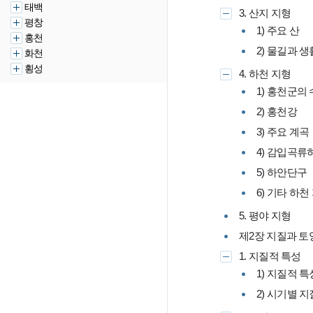
태백
3. 산지 지형
평창
1) 주요 산
홍천
2) 물길과 
화천
횡성
4. 하천 지형
1) 홍천군의
2) 홍천강
3) 주요 계곡
4) 감입곡류
5) 하안단구
6) 기타 하천
5. 평야 지형
제2장 지질과 토
1. 지질적 특성
1) 지질적 특
2) 시기별 