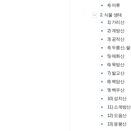
4) 어류
2. 식물 생태
1) 가리산
2) 계방산
3) 공작산
4) 두릉산, 
5) 매화산
6) 묵방산
7) 발교산
8) 백암산
9) 백우산
10) 성치산
11) 소계방산
12) 오음산
13) 응봉산