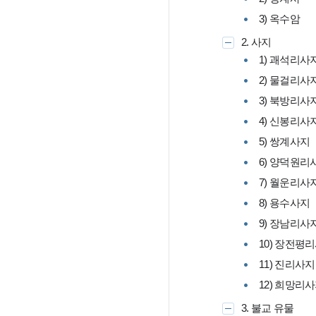
3) 옥수암
2. 사지
1) 괘석리사
2) 물걸리사
3) 북방리사
4) 신봉리사
5) 쌍계사지
6) 양덕원리
7) 월운리사
8) 용수사지
9) 장남리사
10) 장전평
11) 진리사지
12) 희망리
3. 불교 유물