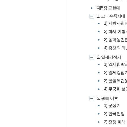
제5장 근현대
1. 고・순종시대
1) 지방사회
2) 화서 이
3) 동학농민
4) 홍천의 
2. 일제강점기
1) 일제침략
2) 일제강점
3) 항일독립
4) 무궁화 
3. 광복 이후
1) 군정기
2) 한국전쟁
3) 전쟁 피