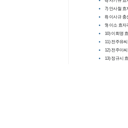
6) 사기규 
7) 안사철 
8) 이사규 
9) 이소 효자
10) 이회명
11) 전주유
12) 전주이
13) 정규시 
14) 『강원
3. 누정
1) 범파정
2) 사미정
3) 아양정
4) 학명루
5) 기타
4. 분묘