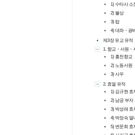
1) 수타사 
2) 불상
3) 탑
4) 대좌・광
제3장 유교 유
1. 향교・서원・
1) 홍천향교
2) 노동서원
3) 사우
2. 효열 유적
1) 김규현 
2) 남궁 부
3) 박성래 
4) 박정숙 
5) 변문희 