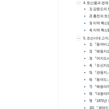
4. 토산품과 경제
1) 강원도의
2) 홍천의 
3) 지역 특
4) 지역 특
5. 조선시대 고
1) 『동여비
2) 『해동지
3) 『여지도
4) 『조선지
5) 『관동지
6) 『동여도
7) 『해동여
8) 『대동여
9) 『187
10) 『광여