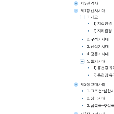
제3편 역사
제1장 선사시대
1. 개요
1) 지질환경
2) 지리환경
2. 구석기시대
3. 신석기시대
4. 청동기시대
5. 철기시대
1) 홍천강 
2) 홍천강 
제2장 고대사회
1. 고조선~삼한
2. 삼국시대
3. 남북국~후삼
제3장 고려시대