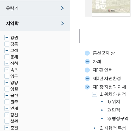
유람기
지역학
강원
강릉
고성
홍천군지 상
동해
차례
삼척
속초
제1편 연혁
양구
제2편 자연환경
양양
제1장 지형과 지세
영월
1. 위치와 면적
울진
1) 위치
원주
인제
2) 면적
정선
3) 행정구역
철원
춘천
2. 지형적 특성