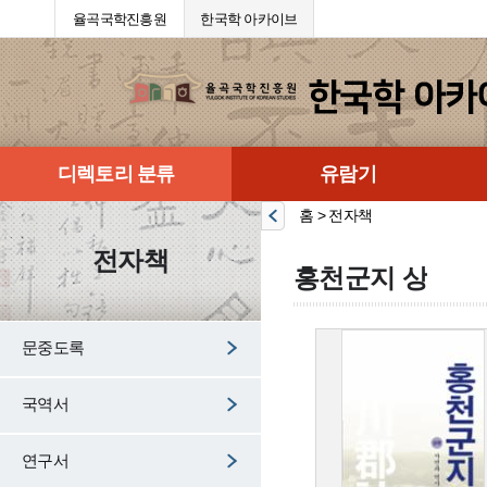
율곡국학진흥원
한국학 아카이브
디렉토리 분류
유람기
홈 > 전자책
전자책
홍천군지 상
문중도록
국역서
연구서