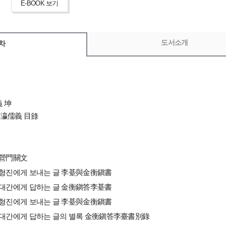
E-BOOK 보기
도서소개
차
 坤
臨瀛儒義 目錄
 營門關文
김형진에게 보내는 글 李䑓與金衡鎭書
 대간에게 답하는 글 金衡鎭答李䑓書
김형진에게 보내는 글 李䑓與金衡鎭書
 대간에게 답하는 글의 별록 金衡鎭答李臺書別錄