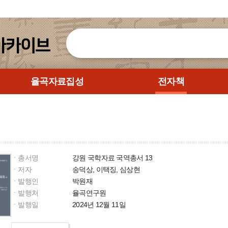
율곡자료집성
전자책
ㆍ총서명
강원 국학자료 국역총서 13
ㆍ저자
송덕상, 이택징, 심상현
ㆍ발행인
박원재
ㆍ발행처
율곡연구원
ㆍ발행일
2024년 12월 11일