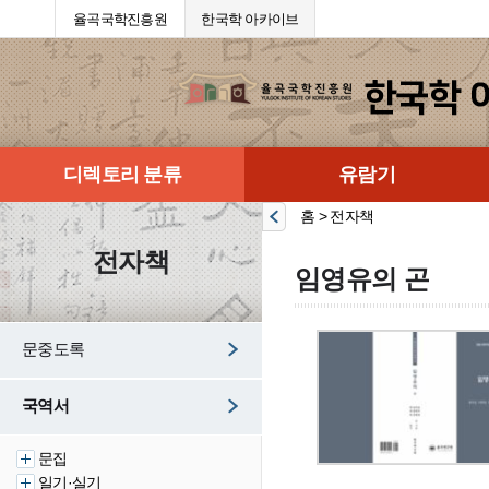
율곡국학진흥원
한국학 아카이브
디렉토리 분류
유람기
홈 > 전자책
전자책
임영유의 곤
문중도록
국역서
문집
일기·실기