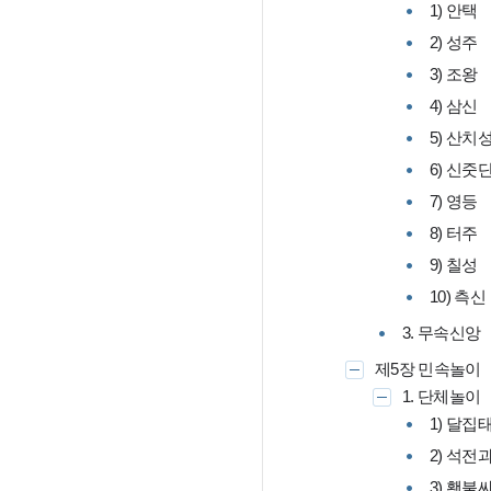
1) 안택
2) 성주
3) 조왕
4) 삼신
5) 산치
6) 신줏
7) 영등
8) 터주
9) 칠성
10) 측신
3. 무속신앙
제5장 민속놀이
1. 단체놀이
1) 달집
2) 석전
3) 횃불