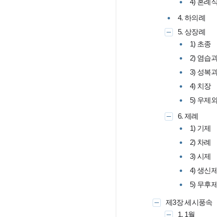
4) 혼례
4. 하의례
5. 상장례
1) 초종
2) 염습
3) 성복
4) 치장
5) 우제
6. 제례
1) 기제
2) 차례
3) 시제
4) 생신
5) 무후
제3장 세시풍속
1. 1월