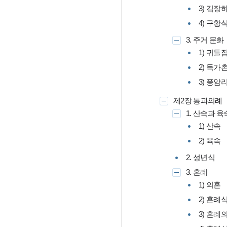
3) 김장
4) 구황
3. 주거 문화
1) 귀틀
2) 독가
3) 풍암
제2장 통과의례
1. 산속과 육
1) 산속
2) 육속
2. 성년식
3. 혼례
1) 의혼
2) 혼례
3) 혼례