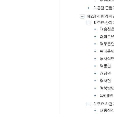
2. 홍천 군
제2장 산천의 
1. 주요 산
1) 홍천
2) 화촌
3) 두촌
4) 내촌
5) 서석
6) 동면
7) 남면
8) 서면
9) 북방
10) 내면
2. 주요 하
1) 홍천