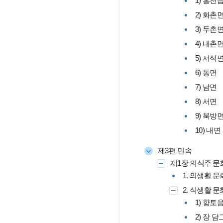
1) 홍천
2) 화촌
3) 두촌
4) 내촌
5) 서석
6) 동면
7) 남면
8) 서면
9) 북방
10) 내면
제3편 민속
제1장 의식주 문
1. 의생활 문
2. 식생활 문
1) 향토
2) 장 