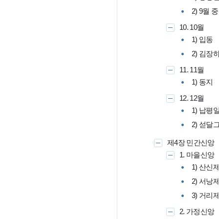
2) 9월 중
10. 10월
1) 입동
2) 김장
11. 11월
1) 동지
12. 12월
1) 납평
2) 섣달
제4장 민간신앙
1. 마을신앙
1) 산신
2) 서낭
3) 거리
2. 가정신앙