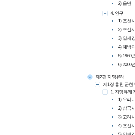
2) 읍면
4. 인구
1) 조선
2) 조선
3) 일
4) 해방
5) 19
6) 20
제2편 지명유래
제1장 홍천 군현
1. 지명유래
1) 우리
2) 삼국
3) 고려
4) 조선
5) 일제