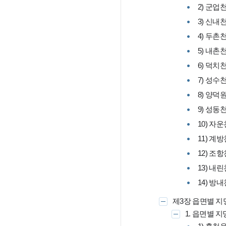
2) 군업
3) 신내
4) 두촌
5) 내촌
6) 덕치
7) 성수
8) 양덕
9) 성동
10) 자운
11) 계방
12) 조항
13) 내린
14) 방내
제3장 읍면별 
1. 읍면별 