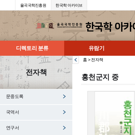
율곡국학진흥원
한국학 아카이브
디렉토리 분류
유람기
홈 > 전자책
전자책
홍천군지 중
문중도록
국역서
연구서