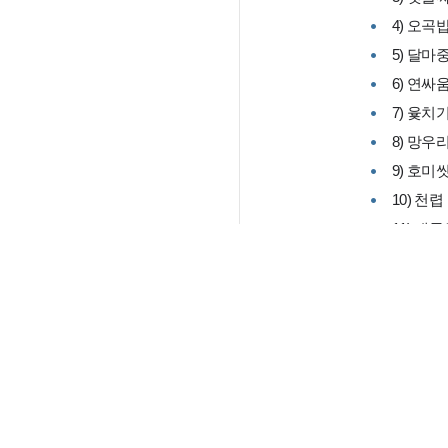
4) 오곡
5) 달마
6) 연싸
7) 윷치
8) 망우
9) 호미
10) 천렵
11) 대
2. 개인놀이
1) 연날
2) 널뛰
3) 그네
4) 씨름
5) 자치
6) 곱새