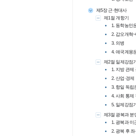
제5장 근·현대사
제1절 개항기
1. 동학농민
2. 갑오개혁
3. 의병
4. 애국계몽
제2절 일제강점
1. 지방 관
2. 산업·경제
3. 항일 독
4. 사회 통
5. 일제강점
제3절 광복과 분
1. 광복과 
2. 광복 후