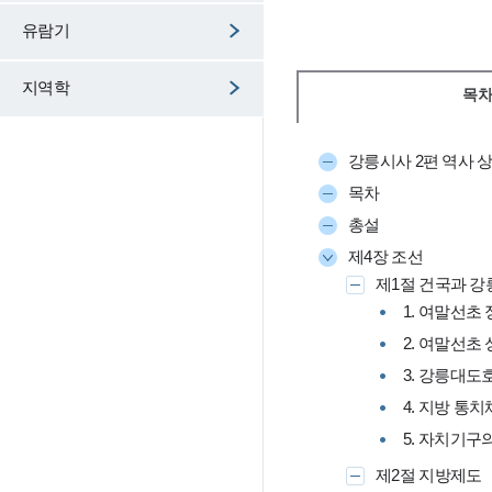
유람기
지역학
목차
강릉시사 2편 역사 
목차
총설
제4장 조선
제1절 건국과 강
1. 여말선초
2. 여말선초
3. 강릉대도
4. 지방 통
5. 자치기구
제2절 지방제도