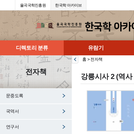
율곡국학진흥원
한국학 아카이브
디렉토리 분류
유람기
홈 > 전자책
전자책
강릉시사 2 (역사 
문중도록
국역서
연구서